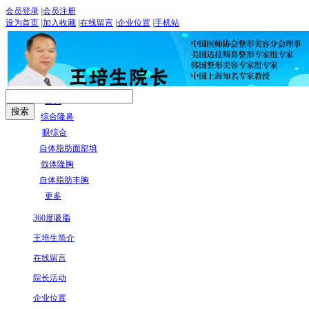
会员登录
|
会员注册
设为首页
|
加入收藏
|
在线留言
|
企业位置
|
手机站
首页
综合隆鼻
眼综合
自体脂肪面部填
假体隆胸
自体脂肪丰胸
更多
360度吸脂
王培生简介
在线留言
院长活动
企业位置